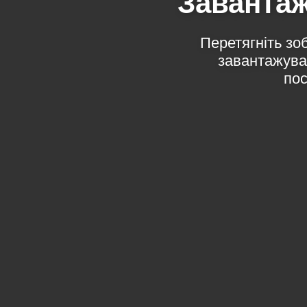
Завантаж
Перетягніть зо
завантажува
пос