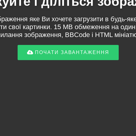
уйте і діліться зобр
браження яке Ви хочете загрузити в будь-яке 
ти свої картинки. 15 MB обмеження на один
илання зображення, BBCode і HTML мініат
ПОЧАТИ ЗАВАНТАЖЕННЯ