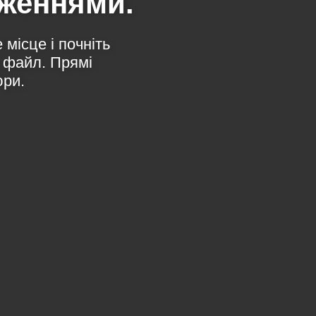
аженнями.
місце і почніть
 файл. Прямі
юри.